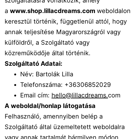
szolgáltatásra vonatkozik, amely
a
www.shop.lillacdreams.com
weboldalon
keresztül történik, függetlenül attól, hogy
annak teljesítése Magyarországról vagy
külföldről, a Szolgáltató vagy
közreműködője által történik.
Szolgáltató Adatai:
Név: Bartolák Lilla
Telefonszáma: +36306852029
Email cím:
hello@lillacdreams.
com
A weboldal/honlap látogatása
Felhasználó, amennyiben belép a
Szolgáltató által üzemeltetett weboldalra
vagy annak tartalmát bármilyen módon