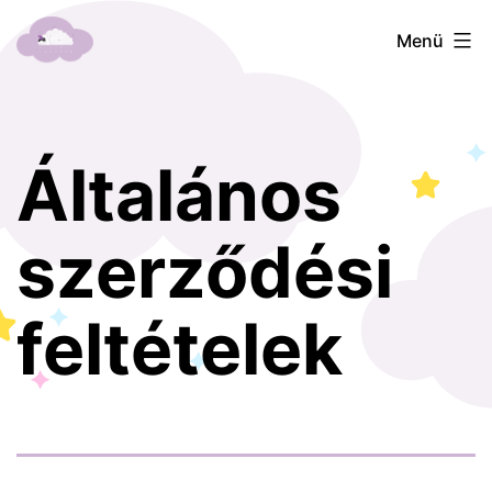
Ugrás
Lillac
Menü
a
Dreams
tartalomhoz
Általános
szerződési
feltételek